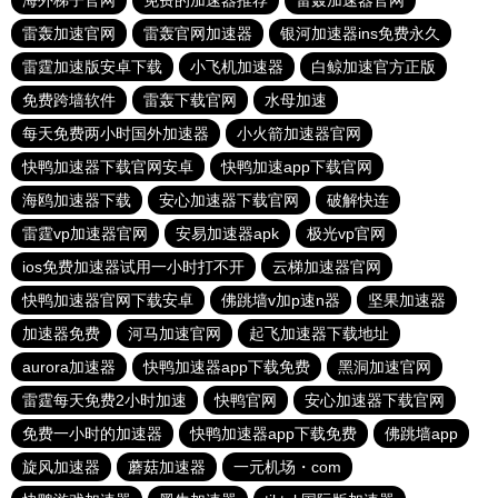
海外梯子官网
免费的加速器推荐
雷轰加速器官网
雷轰加速官网
雷轰官网加速器
银河加速器ins免费永久
雷霆加速版安卓下载
小飞机加速器
白鲸加速官方正版
免费跨墙软件
雷轰下载官网
水母加速
每天免费两小时国外加速器
小火箭加速器官网
快鸭加速器下载官网安卓
快鸭加速app下载官网
海鸥加速器下载
安心加速器下载官网
破解快连
雷霆vp加速器官网
安易加速器apk
极光vp官网
ios免费加速器试用一小时打不开
云梯加速器官网
快鸭加速器官网下载安卓
佛跳墙v加p速n器
坚果加速器
加速器免费
河马加速官网
起飞加速器下载地址
aurora加速器
快鸭加速器app下载免费
黑洞加速官网
雷霆每天免费2小时加速
快鸭官网
安心加速器下载官网
免费一小时的加速器
快鸭加速器app下载免费
佛跳墙app
旋风加速器
蘑菇加速器
一元机场・com