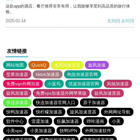
这款app的酒店、餐厅推荐非常有用，让我能够享受到高品质的旅行体
验。
2025-01-14
支持
[0]
反对
[0]
友情链接
网站地图
QuickQ
旋风加速度器
旋风加速
坚果加速器
tiktok加速器
狗急加速器官网
免费vqn外网加速
小蓝鸟
优途加速器官网
风驰加速器
旋风加速器
免费vps加速器外网苹果版
旋风加速度器
快连加速器
快连加速器官网入口
原子加速器
快鸭加速器
快柠檬加速器
旋风加速度器
外网网址导航
软件中心
雷霆加速
狂飙加速器
哔咔漫画
小美
小美vpn
小美加速器
快鸭VPN
外网加速软件