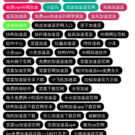
免费vqn外网加速
小蓝鸟
优途加速器官网
风驰加速器
旋风加速器
免费vps加速器外网苹果版
旋风加速度器
快连加速器
快连加速器官网入口
原子加速器
快鸭加速器
快柠檬加速器
旋风加速度器
外网网址导航
软件中心
雷霆加速
狂飙加速器
哔咔漫画
小美
小美vpn
小美加速器
快鸭VPN
外网加速软件
海外梯子官网
免费的加速器推荐
雷轰加速器官网
雷轰加速官网
雷轰官网加速器
银河加速器ins免费永久
雷霆加速版安卓下载
小飞机加速器
白鲸加速官方正版
免费跨墙软件
雷轰下载官网
水母加速
每天免费两小时国外加速器
小火箭加速器官网
快鸭加速器下载官网安卓
快鸭加速app下载官网
海鸥加速器下载
安心加速器下载官网
破解快连
雷霆vp加速器官网
安易加速器apk
极光vp官网
ios免费加速器试用一小时打不开
云梯加速器官网