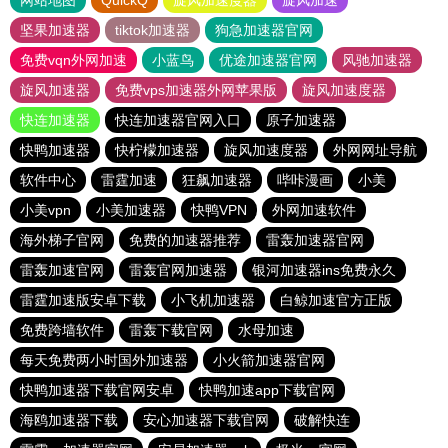
网站地图
QuickQ
旋风加速度器
旋风加速
坚果加速器
tiktok加速器
狗急加速器官网
免费vqn外网加速
小蓝鸟
优途加速器官网
风驰加速器
旋风加速器
免费vps加速器外网苹果版
旋风加速度器
快连加速器
快连加速器官网入口
原子加速器
快鸭加速器
快柠檬加速器
旋风加速度器
外网网址导航
软件中心
雷霆加速
狂飙加速器
哔咔漫画
小美
小美vpn
小美加速器
快鸭VPN
外网加速软件
海外梯子官网
免费的加速器推荐
雷轰加速器官网
雷轰加速官网
雷轰官网加速器
银河加速器ins免费永久
雷霆加速版安卓下载
小飞机加速器
白鲸加速官方正版
免费跨墙软件
雷轰下载官网
水母加速
每天免费两小时国外加速器
小火箭加速器官网
快鸭加速器下载官网安卓
快鸭加速app下载官网
海鸥加速器下载
安心加速器下载官网
破解快连