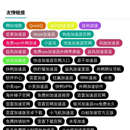
友情链接
网站地图
QuickQ
旋风加速度器
旋风加速
坚果加速器
tiktok加速器
狗急加速器官网
免费vqn外网加速
小蓝鸟
优途加速器官网
风驰加速器
旋风加速器
免费vps加速器外网苹果版
旋风加速度器
快连加速器
快连加速器官网入口
原子加速器
快鸭加速器
快柠檬加速器
旋风加速度器
外网网址导航
软件中心
雷霆加速
狂飙加速器
哔咔漫画
小美
小美vpn
小美加速器
快鸭VPN
外网加速软件
海外梯子官网
免费的加速器推荐
雷轰加速器官网
雷轰加速官网
雷轰官网加速器
银河加速器ins免费永久
雷霆加速版安卓下载
小飞机加速器
白鲸加速官方正版
免费跨墙软件
雷轰下载官网
水母加速