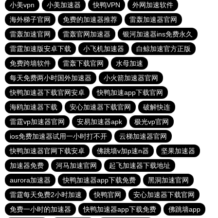
小美vpn
小美加速器
快鸭VPN
外网加速软件
海外梯子官网
免费的加速器推荐
雷轰加速器官网
雷轰加速官网
雷轰官网加速器
银河加速器ins免费永久
雷霆加速版安卓下载
小飞机加速器
白鲸加速官方正版
免费跨墙软件
雷轰下载官网
水母加速
每天免费两小时国外加速器
小火箭加速器官网
快鸭加速器下载官网安卓
快鸭加速app下载官网
海鸥加速器下载
安心加速器下载官网
破解快连
雷霆vp加速器官网
安易加速器apk
极光vp官网
ios免费加速器试用一小时打不开
云梯加速器官网
快鸭加速器官网下载安卓
佛跳墙v加p速n器
坚果加速器
加速器免费
河马加速官网
起飞加速器下载地址
aurora加速器
快鸭加速器app下载免费
黑洞加速官网
雷霆每天免费2小时加速
快鸭官网
安心加速器下载官网
免费一小时的加速器
快鸭加速器app下载免费
佛跳墙app