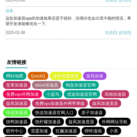
2025-01-08
支持
[0]
反对
[0]
游客
这款加速器app的加速效果还是不错的，但偶尔也会出现卡顿的情况，希
望开发者能够优化一下。
2025-01-08
支持
[0]
反对
[0]
友情链接
网站地图
QuickQ
旋风加速度器
旋风加速
坚果加速器
tiktok加速器
狗急加速器官网
免费vqn外网加速
小蓝鸟
优途加速器官网
风驰加速器
旋风加速器
免费vps加速器外网苹果版
旋风加速度器
快连加速器
快连加速器官网入口
原子加速器
快鸭加速器
快柠檬加速器
旋风加速度器
外网网址导航
软件中心
雷霆加速
狂飙加速器
哔咔漫画
小美